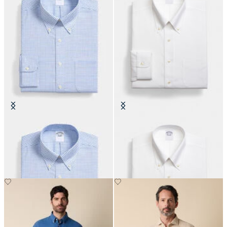
Chemise Regular Fit Non-Iron
Chemise Regular Fit Non-Iron
Oxford avec col Button Down
Oxford à Col Button Down
€104.30
€149