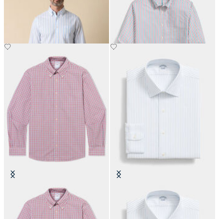
Popeline avec Col Button Down
Button Down
€104.30
€129
Chemise Friday Regular Fit en
Chemise Regular Fit Non-Iron en
Popeline avec Col Button Down
coton avec col Ainsley
€104.30
€104.30