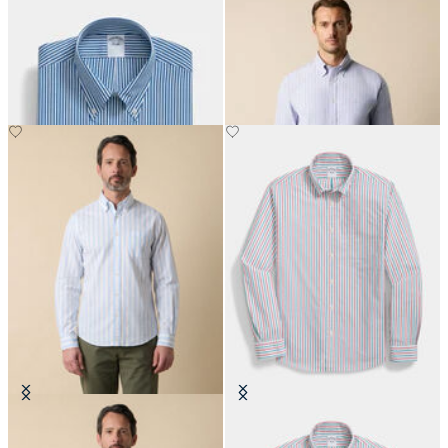
Chemise Regular Fit en coton avec
Chemise Regular Fit Non-Iron en
col Button Down
Oxford à Rayures Stretch avec Col
Button Down
€149
€89.40
Chemise Friday Regular Fit en
Chemise Friday à Rayures avec Col