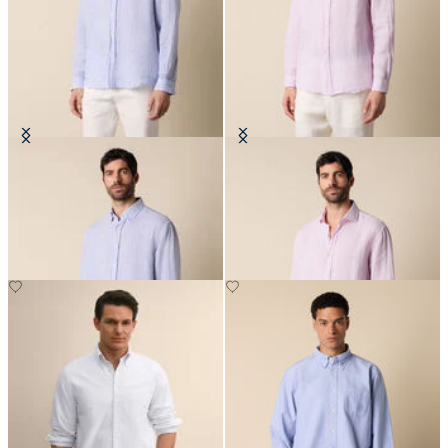
Chemise Regular Fit en Lin avec
Chemise Regular Fit en Lin avec
Col Button Down
Col évasé
€71.40
€81