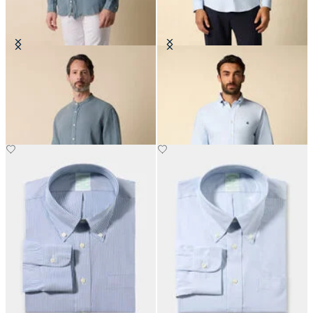
Chemise Regular Fit en Lin avec
Chemise Oxford Regular Fit avec
col mao
Col Button Down
€81
€149