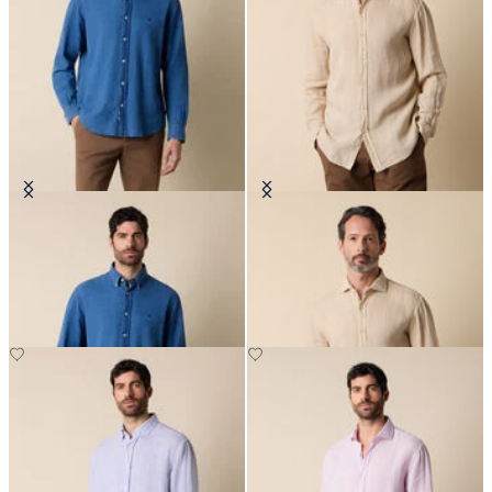
Chemise Regular Fit avec Col
Chemise Regular Fit en Lin avec
Button Down
Col évasé
€94.50
€81