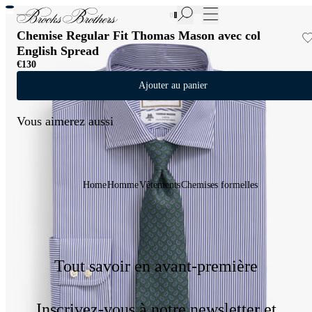
Nouvelles pièces en Soldes | Jusqu'à -50%
Chemise Regular Fit Thomas Mason avec col
English Spread
€130
Ajouter au panier
Vous aimerez aussi
Home
Homme
Vêtements
Chemises formelles
Tout savoir en avant-première
Inscrivez-vous à notre newsletter et