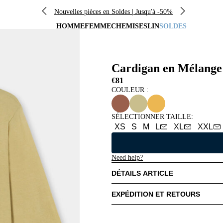
Nouvelles pièces en Soldes | Jusqu'à -50%
HOMME
FEMME
CHEMISES
LIN
SOLDES
Cardigan en Mélange 
€81
COULEUR :
SÉLECTIONNER TAILLE
:
XS
S
M
L
XL
XXL
Need help?
DÉTAILS ARTICLE
EXPÉDITION ET RETOURS