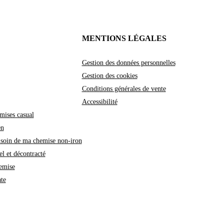
MENTIONS LÉGALES
Gestion des données personnelles
Gestion des cookies
Conditions générales de vente
Accessibilité
mises casual
en
soin de ma chemise non-iron
l et décontracté
emise
te