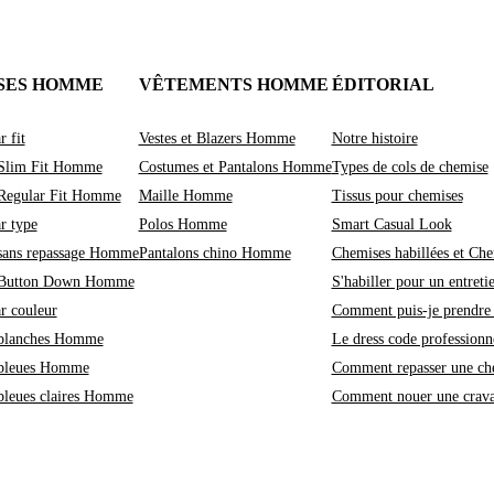
SES HOMME
VÊTEMENTS HOMME
ÉDITORIAL
r fit
Vestes et Blazers Homme
Notre histoire
Slim Fit Homme
Costumes et Pantalons Homme
Types de cols de chemise
Regular Fit Homme
Maille Homme
Tissus pour chemises
r type
Polos Homme
Smart Casual Look
sans repassage Homme
Pantalons chino Homme
Chemises habillées et Che
 Button Down Homme
S'habiller pour un entreti
r couleur
Comment puis-je prendre 
blanches Homme
Le dress code professionne
bleues Homme
Comment repasser une ch
bleues claires Homme
Comment nouer une crava