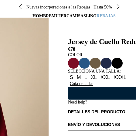
Nuevas incorporaciones a las Rebajas | Hasta 50%
HOMBRE
MUJER
CAMISAS
LINO
REBAJAS
Jersey de Cuello Re
€78
COLOR:
SELECCIONA UNA TALLA
:
S
M
L
XL
XXL
XXXL
Guía de tallas
Need help?
DETALLES DEL PRODUCTO
ENVÍO Y DEVOLUCIONES