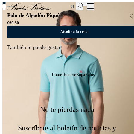
Nuevas incorporaciones a las Rebajas | Hasta 50%
Polo de Algodón Piqué
€69.30
Añadir a la cesta
También te puede gustar
Home
Hombre
Ropa
Polos
No te pierdas nada
Suscríbete al boletín de noticias y