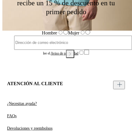
recibe un 15 % de descuento en tu
primer pedido
Hombre
Mujer
lee el
Aviso de privacidad
ATENCIÓN AL CLIENTE
¿Necesitas ayuda?
FAQs
Devoluciones y reembolsos