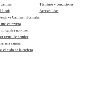
 camisas
Términos y condiciones
al Look
Accesibilidad
estir vs Camisas informales
a una entrevista
mi camisa non-Iron
art casual de hombre
ar una camisa
e el nudo de la corbata