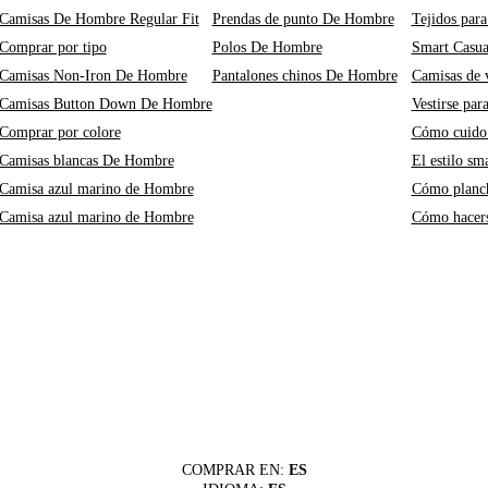
Camisas De Hombre Regular Fit
Prendas de punto De Hombre
Tejidos para
Comprar por tipo
Polos De Hombre
Smart Casu
Camisas Non-Iron De Hombre
Pantalones chinos De Hombre
Camisas de v
Camisas Button Down De Hombre
Vestirse par
Comprar por colore
Cómo cuido 
Camisas blancas De Hombre
El estilo sm
Camisa azul marino de Hombre
Cómo planch
Camisa azul marino de Hombre
Cómo hacers
COMPRAR EN:
ES