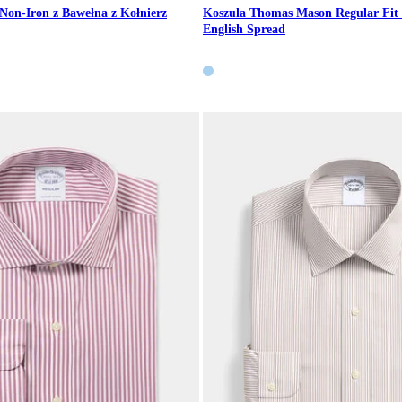
 Non-Iron z Bawełna z Kołnierz
Koszula Thomas Mason Regular Fit 
English Spread