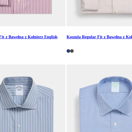
it z Bawełna z Kołnierz English
Koszula Regular Fit z Bawełna z Koł