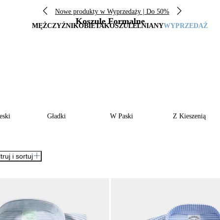
Nowe produkty w Wyprzedaży | Do 50%
Koszule Formalne
MĘŻCZYŹNI
KOBIETA
KOSZULE
LNIANY
WYPRZEDAŻ
eski
Gładki
W Paski
Z Kieszenią
ltruj i sortuj