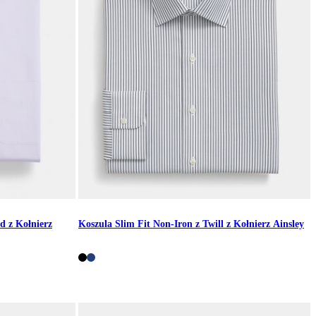
d z Kołnierz
Koszula Slim Fit Non-Iron z Twill z Kołnierz Ainsley