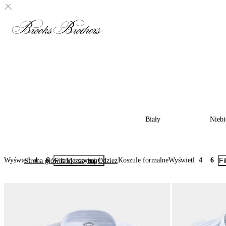
Biały
Niebi
Wyświetl
4
6
Filtruj i sortuj
Koszule formalne
Wyświetl
4
6
Fi
Strona główna
Mezczyzna
Odziez