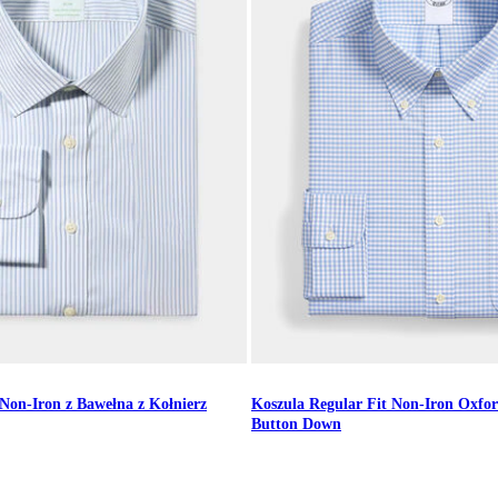
 Non-Iron z Bawełna z Kołnierz
Koszula Regular Fit Non-Iron Oxfor
Button Down