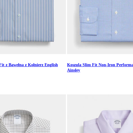
it z Bawełna z Kołnierz English
Koszula Slim Fit Non-Iron Performa
Ainsley