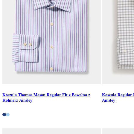
Koszula Thomas Mason Regular Fit z Bawełna z
Koszula Regular 
Kołnierz Ainsley
Ainsley