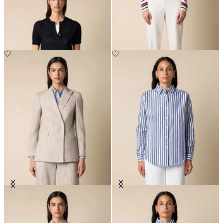
Pointelle
PLN 902.50
PLN 306
Marynarka w paski z mieszanki
Koszula w paski z bawełny
bawełny
PLN 479.50