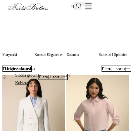
Nowe produkty w Wyprzedaży | Do 50%
Marynarki
Koszule Eleganckie
Dzianina
Sukienki I Spódnice
Odzież damska
Filtruj i sortuj
Filtruj i sortuj
Strona główna
Filtruj i sortuj
Odziez
Kobieta