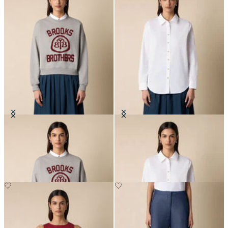
Bluza z bawełny z logo
Bluzka z popeliny z guzikami z
logo w kolorze złota
PLN 477
PLN 416.50