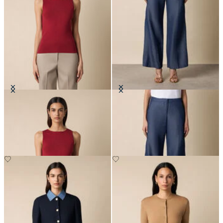
Dzianinowa koszulka na
Proste Spodnie z Bawełny i Lnu
ramiączkach w prążki
PLN 397.50
PLN 252