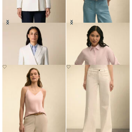
Dwurzędowa marynarka z
Koszula cropped z elastycznej
mieszanki wełny z złotymi
popeliny w paski
guzikami
PLN 1,365
PLN 595