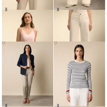
Top z jedwabiu charmeuse
Spodnie denimowe z naszywanymi
kieszeniami
PLN 616
PLN 530