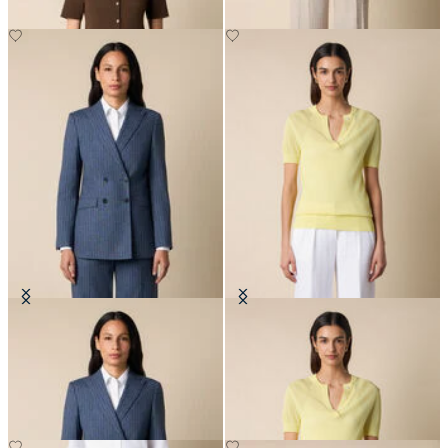
Marynarka w paski z mieszanki
Polo Henley z dzianiny wiskozowej
bawełny
Pointelle
PLN 1,355
PLN 306