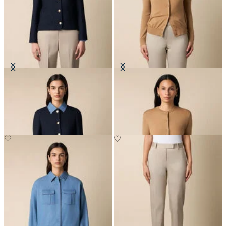
Marynarka z wełny z złotymi
Kardigan z wełny merynosowej
guzikami
PLN 423
PLN 1,355