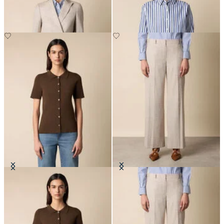
PLN 1,355
Kardigan Polo z Prążkowanym
Spodnie z szerokimi nogawkami w
Wzorem
paski
PLN 396
PLN 915