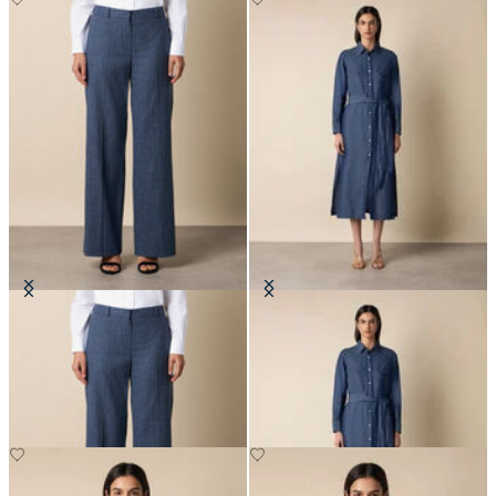
Spodnie z szerokimi nogawkami w
Maxi sukienka koszulowa z
paski
lnianego denimu
PLN 915
PLN 807