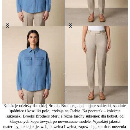
Boxy koszula z bawełny z kieszenią
Spodnie z elastycznej bawełny
PLN 525
PLN 297.50
24
z
164
produktów
Kolekcja odzieży damskiej
Kolekcje odzieży damskiej Brooks Brothers, obejmujące sukienki, spodnie,
spódnice i koszulki polo, czekają na Ciebie. Na początek – kolekcja
sukienek. Brooks Brothers oferuje różne fasony sukienek dla kobiet, od
klasycznych kopertowych po nowoczesne modele. Wysokiej jakości
materiały, takie jak jedwab, bawełna i wełna, zapewniają komfort noszenia.