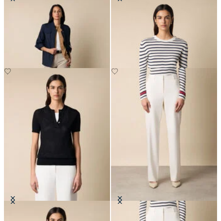
Kurtka Safari
Sweter w Paski z Okrągłym
Dekoltem i Złotymi Guzikami z
PLN 672.50
Logo
PLN 396
Polo Henley z dzianiny wiskozowej
Spodnie Proste z Mieszanki Wełny