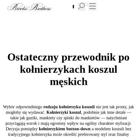
Nowe produkty w Wyprzedaży | Do 50%
Ostateczny przewodnik po
kołnierzykach koszul
męskich
Wybór odpowiedniego
rodzaju kołnierzyka koszuli
nie jest tak prosty, jak
mogłoby się wydawać.
Kołnierzyki koszul
, podobnie jak inne detale —
takie jak guziki, mankiety czy spinki do mankietów — natychmiast
przyciągają wzrok i mają ogromny wpływ na ogólny charakter stylizacji.
Decyzja pomiędzy
kołnierzykiem button-down
a modelem koszuli bez
tradycyjnego kołnierzyka może określić preferowany styl oraz finalny