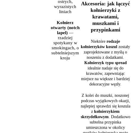
ostrych,
Akcesoria: jak łączyć
wyrazistych
kołnierzyki z
liniach
krawatami,
muszkami i
Kołnierz
otwarty (notch
przypinkami
lapel)
—
rzadziej
Niektóre
rodzaje
spotykany w
kołnierzyków koszul
zostały
smokingach, o
zaprojektowane z myślą o
subtelniejszym
noszeniu z dodatkami.
kroju
Kołnierzyk typu spread
idealnie nadaje się do
krawatów, zapewniając
miejsce na większe i bardziej
dekoracyjne węzły.
Z kolei do muszki, noszonej
podczas wyjątkowych okazji,
najlepiej sprawdzi się koszula
z
kołnierzykiem
skrzydełkowym
. Dodatkowo
subtelna przypinka
umieszczona w okolicy
guzików kołnierzyka może