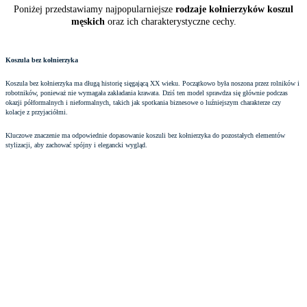
Poniżej przedstawiamy najpopularniejsze
rodzaje kołnierzyków koszul
męskich
oraz ich charakterystyczne cechy.
Koszula bez kołnierzyka
Koszula bez kołnierzyka ma długą historię sięgającą XX wieku. Początkowo była noszona przez rolników i
robotników, ponieważ nie wymagała zakładania krawata. Dziś ten model sprawdza się głównie podczas
okazji półformalnych i nieformalnych, takich jak spotkania biznesowe o luźniejszym charakterze czy
kolacje z przyjaciółmi.
Kluczowe znaczenie ma odpowiednie dopasowanie koszuli bez kołnierzyka do pozostałych elementów
stylizacji, aby zachować spójny i elegancki wygląd.