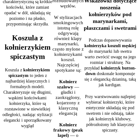
Wskazówki dotyczące
rozbudowanych
charakterystyczną są krótkie
węzłów.
noszenia
końcówki, które zamiast
opadać w dół, układają się
kołnierzyków pod
W stylizacjach
poziomo i na płasko,
marynarkami,
smokingowych
przypominając skrzydła.
płaszczami i swetrami
istotną rolę
odgrywają
Koszula z
również klapy
Podczas dopasowywania
marynarki,
kołnierzykiem
kołnierzyka koszuli męskiej
często mylone z
do marynarki lub swetra
kołnierzykami
spiczastym
warto zwrócić uwagę na jego
koszul.
rozmiar i strukturę. Na
Najczęściej
przykład
kołnierzyk button-
Koszula z
kołnierzykiem
spotykane są:
down
doskonale komponuje
spiczastym
to jeden z
się z elegancką dzianiną, taką
najbardziej klasycznych i
Kołnierz
jak kardigan.
formalnych modeli.
szalowy
—
gładki i
Charakteryzuje się długimi,
Przy warstwowaniu najlepiej
zaokrąglony,
wąskimi końcówkami
wybierać kołnierzyki, które
kojarzony z
kołnierzyka, które są
estetycznie układają się pod
klasyczną
rozstawione w niewielkiej
elegancją
swetrem i nie odstają, takie
odległości, nadając stylizacji
jak kołnierzyk klubowy,
elegancki i uporządkowany
półrozłożony lub klasyczny
Kołnierz
wygląd
frakowy (peak
spiczasty.
lapel)
— o