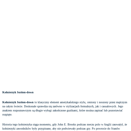
Kołnierzyk button-down
Kołnierzyk button-down
to klasyczny element amerykańskiego stylu, ceniony i noszony przez mężczyzn
na całym świecie. Doskonale sprawdza się zarówno w stylizacjach formalnych, jak i casualowych. Jego
znakiem rozpoznawczym są długie wyłogi zakończone guzikami, które można zapinać lub pozostawiać
rozpięte.
Historia tego kołnierzyka sięga momentu, gdy John E. Brooks podczas meczu polo w Anglii zauważył, że
kołnierzyki zawodników były przypinane, aby nie podwiewały podczas gry. Po powrocie do Stanów