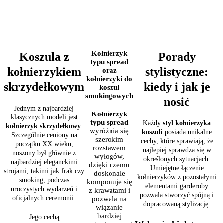
Kołnierzyk
Porady
Koszula z
typu spread
stylistyczne:
kołnierzykiem
oraz
kołnierzyki do
kiedy i jak je
skrzydełkowym
koszul
smokingowych
nosić
Jednym z najbardziej
Kołnierzyk
klasycznych modeli jest
typu spread
Każdy
styl kołnierzyka
kołnierzyk skrzydełkowy
.
wyróżnia się
koszuli
posiada unikalne
Szczególnie ceniony na
szerokim
cechy, które sprawiają, że
początku XX wieku,
rozstawem
najlepiej sprawdza się w
noszony był głównie z
wyłogów,
określonych sytuacjach.
najbardziej eleganckimi
dzięki czemu
Umiejętne łączenie
strojami, takimi jak frak czy
doskonale
kołnierzyków z pozostałymi
smoking, podczas
komponuje się
elementami garderoby
uroczystych wydarzeń i
z krawatami i
pozwala stworzyć spójną i
oficjalnych ceremonii.
pozwala na
dopracowaną stylizację.
wiązanie
bardziej
Jego cechą