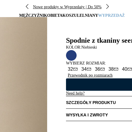
Nowe produkty w Wyprzedaży | Do 50%
MĘŻCZYŹNI
KOBIETA
KOSZULE
LNIANY
WYPRZEDAŻ
Spodnie z tkaniny se
KOLOR:
Niebieski
WYBIERZ ROZMIAR
:
32
34
36
38
40
Przewodnik po rozmiarach
Need help?
SZCZEGÓŁY PRODUKTU
WYSYŁKA I ZWROTY