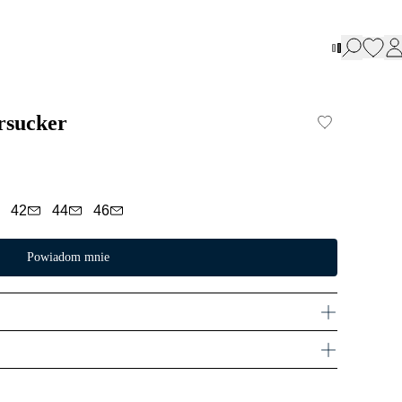
ersucker
42
44
46
Powiadom mnie