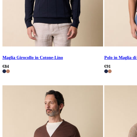
Maglia Girocollo in Cotone-Lino
Polo in Maglia d
€84
€91