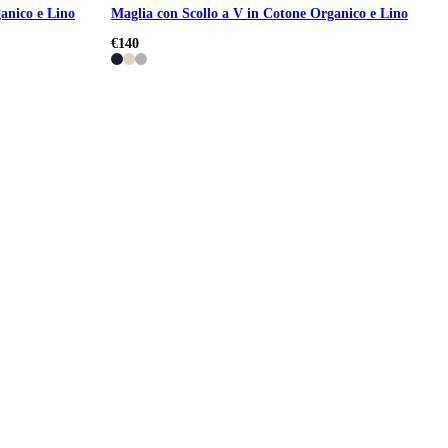
anico e Lino
Maglia con Scollo a V in Cotone Organico e Lino
€140