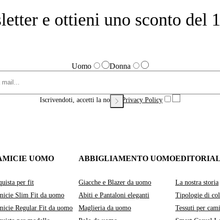
sletter e ottieni uno sconto de
Uomo
Donna
Iscrivendoti, accetti la nostra
Privacy Policy
AMICIE UOMO
ABBIGLIAMENTO UOMO
EDITORIA
uista per fit
Giacche e Blazer da uomo
La nostra storia
icie Slim Fit da uomo
Abiti e Pantaloni eleganti
Tipologie di col
icie Regular Fit da uomo
Maglieria da uomo
Tessuti per cami