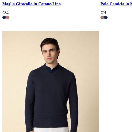
Maglia Girocollo in Cotone-Lino
Polo Camicia in 
€84
€91