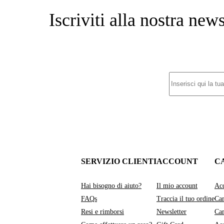
Iscriviti alla nostra new
SERVIZIO CLIENTI
ACCOUNT
C
Hai bisogno di aiuto?
Il mio account
Acq
FAQs
Traccia il tuo ordine
Cam
Resi e rimborsi
Newsletter
Cam