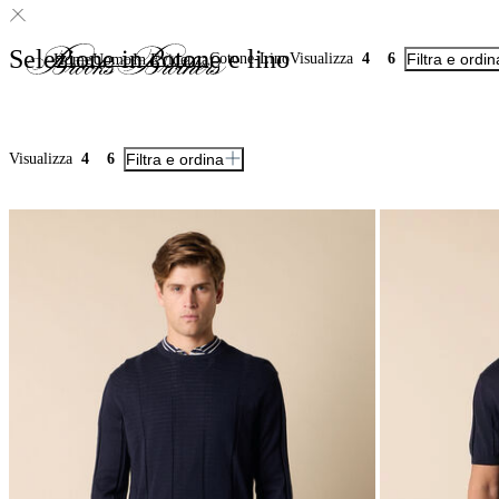
Selezione in cotone e lino
Cotone-Lino
Visualizza
4
6
Filtra e ordin
Home
Uomo
In Evidenza
Visualizza
4
6
Filtra e ordina