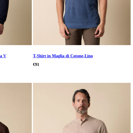
 a V
T-Shirt in Maglia di Cotone-Lino
€91