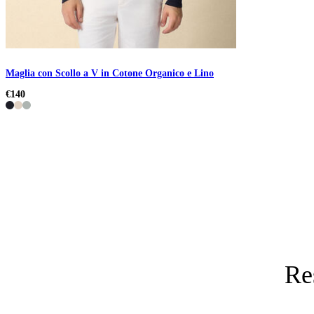
Maglia con Scollo a V in Cotone Organico e Lino
€140
Re