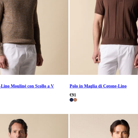
-Lino Mouliné con Scollo a V
Polo in Maglia di Cotone-Lino
€91