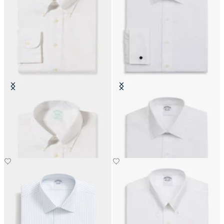
Camicia Slim Fit Non-Iron Oxford
Camicia Slim Fit Non-Iron Oxford
con Collo Button Down
con Collo Ainsley
€149
€74.50