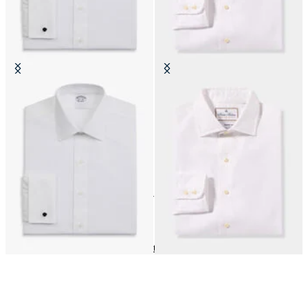
Camicia Regular Fit Non-Iron
Camicia Thomas Mason Regular
Oxford con Collo Ainsley
Fit con Collo Spread
€74.50
€174
14
di
14
prodotti
Senza Taschino
Home
Uomo
Abbigliamento
Camicie Formali