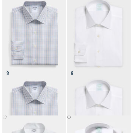
Camicia Regular Fit in Cotone con
Camicia Slim Fit Non-Iron Oxford
Collo Ainsley
con Collo Ainsley
€104.30
€149