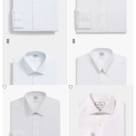
Camicia Regular Fit Non-Iron in
Camicia Slim Fit Non-Iron in
Cotone con Collo Ainsley
Cotone con Collo Button Down
€104.30
€111.30