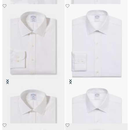
Camicia Regular Fit Non-Iron
Camicia Slim Fit Non-Iron in
Oxford con Collo Ainsley
Cotone con Collo Ainsley
€99
€159