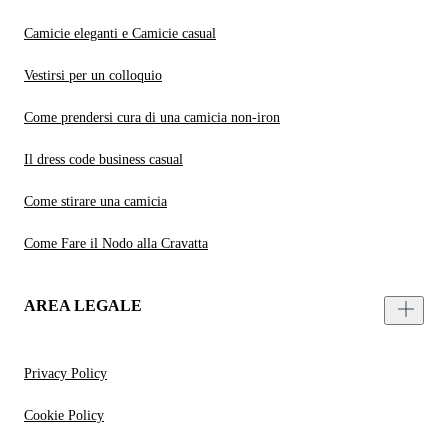
Camicie eleganti e Camicie casual
Vestirsi per un colloquio
Come prendersi cura di una camicia non-iron
Il dress code business casual
Come stirare una camicia
Come Fare il Nodo alla Cravatta
AREA LEGALE
Privacy Policy
Cookie Policy