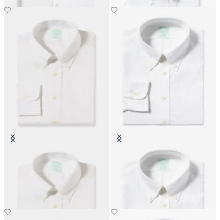
Camicia Slim Fit Non-Iron Oxford
Camicia Slim Fit Non-Iron Oxford
con Collo Button Down
con Collo Button Down
€149
€149