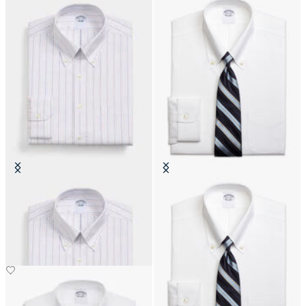
Camicia Regular Fit Non-Iron in
Camicia Slim Fit Non-Iron Oxford
Cotone con Collo Button Down
con Collo Button Down
€149
€149