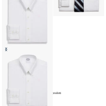
Camicia Slim Fit Non-Iron in
Cotone con Collo Button Down
€111.30
7
di
7
prodotti