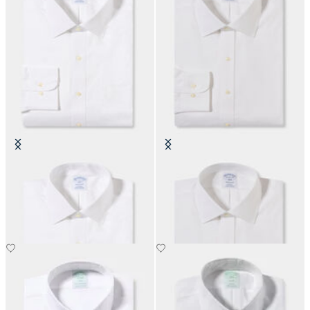
Camicia Regular Fit Non-Iron
Camicia Regular Fit Non-Iron
Oxford con Collo Ainsley
Oxford con Collo Ainsley
€99
€99