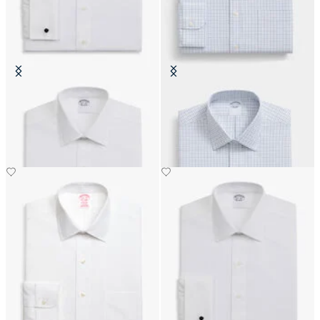
Camicia Slim Fit Non-Iron Oxford
Camicia Slim Fit Non-Iron in
con Collo Ainsley
Cotone con Collo Ainsley
€74.50
€89.40