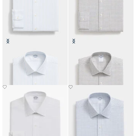
Camicia Regular Fit Non-Iron in
Camicia Regular Fit Non-Iron in
Cotone con Collo Ainsley
Cotone con Collo Ainsley
€104.30
€89.40