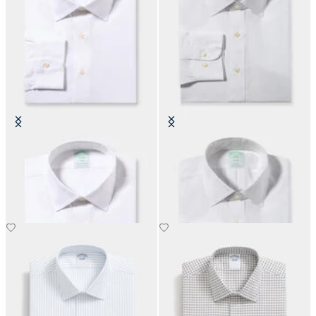
Camicia Slim Fit Non-Iron in
Camicia Slim Fit Non-Iron Oxford
Cotone con Collo Ainsley
con Collo Ainsley
€149
€99