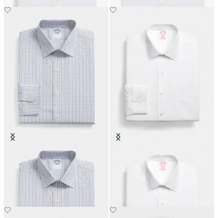
Camicia Regular Fit in Cotone con
Camicia Regular Fit Non-Iron
Collo Ainsley
Oxford con Collo Ainsley
€104.30
€149