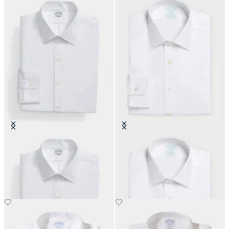
Camicia Slim Fit Non-Iron
Camicia Slim Fit Non-Iron Oxford
Performance con Collo Ainsley
con Collo Ainsley
€149
€149