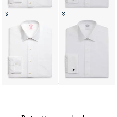
Camicia Slim Fit Non-Iron in
Camicia Regular Fit Non-Iron
Cotone con Collo Ainsley
Oxford con Collo Ainsley
€104.30
€74.50
16
di
16
prodotti
Ainsley
Home
Uomo
Abbigliamento
Camicie Formali