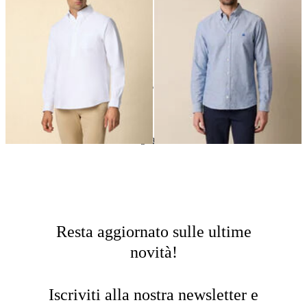
24
di
35
prodotti
Oxford
Home
Uomo
Abbigliamento
Camicie Casual
Resta aggiornato sulle ultime
novità!
Iscriviti alla nostra newsletter e