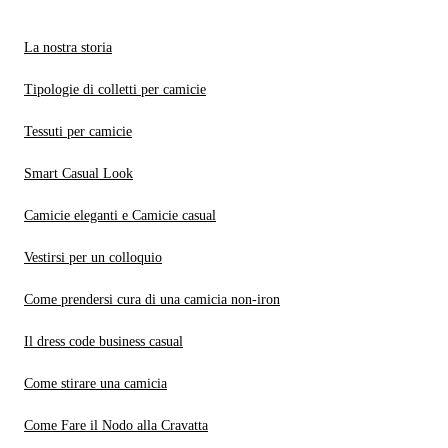
La nostra storia
Tipologie di colletti per camicie
Tessuti per camicie
Smart Casual Look
Camicie eleganti e Camicie casual
Vestirsi per un colloquio
Come prendersi cura di una camicia non-iron
Il dress code business casual
Come stirare una camicia
Come Fare il Nodo alla Cravatta