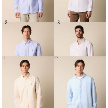
Camicia Slim Fit in Oxford con
Camicia Regular Fit in Lino con
Collo Button Down
Collo Spread
CHF 165
CHF 108.50