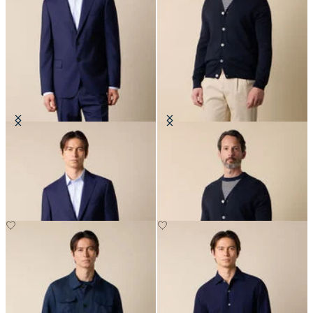
Blazer in Lana Vergine
Cardigan in Cotone-Lino con
Scollo a V
CHF 330
CHF 129