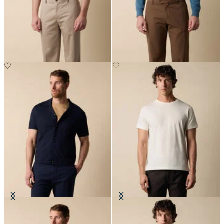
Chino Advantage Regular Fit
Chino Elasticizzato con Micro
Pattern
CHF 165
CHF 102.50
Polo Camicia in Maglia di Cotone-
T-Shirt in Cotone