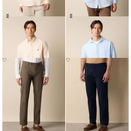
Camicia Slim Fit in Oxford con
Camicia Regular Fit in Lino con
Collo Button Down
Collo Spread
CHF 165
CHF 108.50