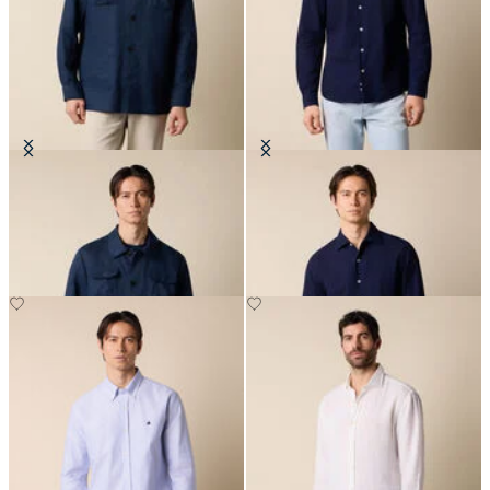
Overshirt Utility in Lino
Camicia Slim Fit in Seersucker con
Collo Aperto
CHF 195
CHF 98