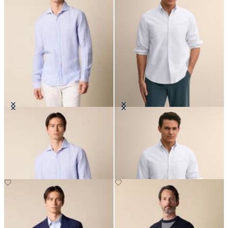
Camicia Slim Fit in Lino con Collo
Camicia Regular Fit in Oxford con
Spread
Collo Button Down
CHF 108.50
CHF 145