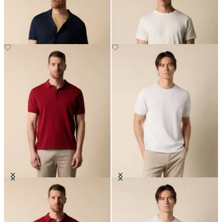
Lino
CHF 95
CHF 105
Polo in Maglia di Cotone Makò
T-Shirt in Cotone Makò
CHF 98
CHF 87.50