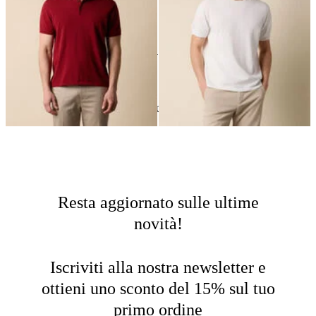
24
di
44
prodotti
Best Sellers
Home
Uomo
In Evidenza
Resta aggiornato sulle ultime
novità!
Iscriviti alla nostra newsletter e
ottieni uno sconto del 15% sul tuo
primo ordine