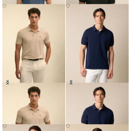
Polo Golden Fleece in Cotone
Polo in Maglia di Cotone Makò
Supima
CHF 98
CHF 101.50