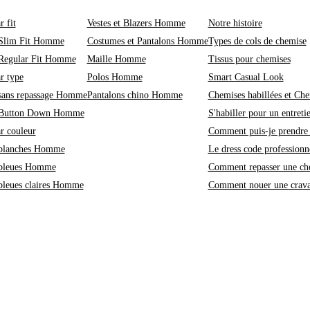
r fit
Vestes et Blazers Homme
Notre histoire
Slim Fit Homme
Costumes et Pantalons Homme
Types de cols de chemise
Regular Fit Homme
Maille Homme
Tissus pour chemises
r type
Polos Homme
Smart Casual Look
sans repassage Homme
Pantalons chino Homme
Chemises habillées et Che
 Button Down Homme
S'habiller pour un entreti
r couleur
Comment puis-je prendre 
blanches Homme
Le dress code professionne
bleues Homme
Comment repasser une ch
bleues claires Homme
Comment nouer une crava