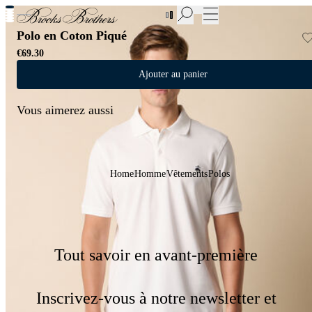
Nouvelles pièces en Soldes | Jusqu'à -50%
Polo en Coton Piqué
€69.30
Ajouter au panier
Vous aimerez aussi
Home
Homme
Vêtements
Polos
Tout savoir en avant-première
Inscrivez-vous à notre newsletter et