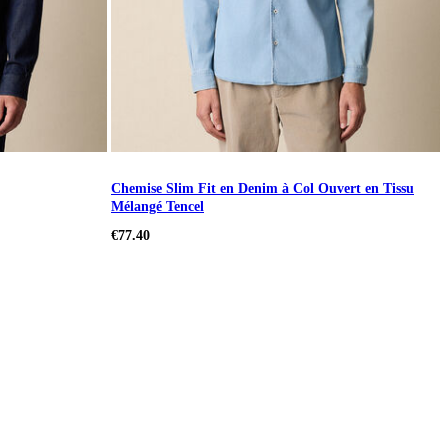
Chemise Slim Fit en Denim à Col Ouvert en Tissu
Mélangé Tencel
€77.40