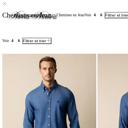
Chemises en Jean
Chemises en Jean
Voir
4
6
Filtrer et trie
Home
Homme
Points Forts
Voir
4
6
Filtrer et trier