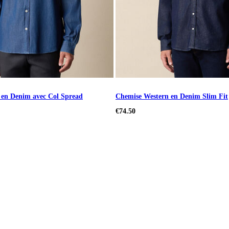
 en Denim avec Col Spread
Chemise Western en Denim Slim Fit
€74.50