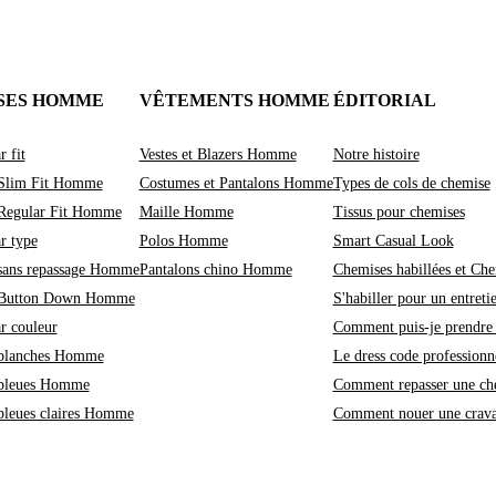
SES HOMME
VÊTEMENTS HOMME
ÉDITORIAL
r fit
Vestes et Blazers Homme
Notre histoire
Slim Fit Homme
Costumes et Pantalons Homme
Types de cols de chemise
Regular Fit Homme
Maille Homme
Tissus pour chemises
r type
Polos Homme
Smart Casual Look
sans repassage Homme
Pantalons chino Homme
Chemises habillées et Che
 Button Down Homme
S'habiller pour un entreti
r couleur
Comment puis-je prendre 
blanches Homme
Le dress code professionne
bleues Homme
Comment repasser une ch
bleues claires Homme
Comment nouer une crava