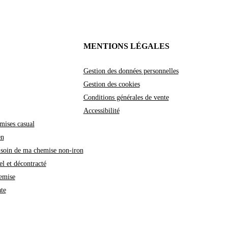
MENTIONS LÉGALES
Gestion des données personnelles
Gestion des cookies
Conditions générales de vente
Accessibilité
mises casual
en
soin de ma chemise non-iron
l et décontracté
emise
te