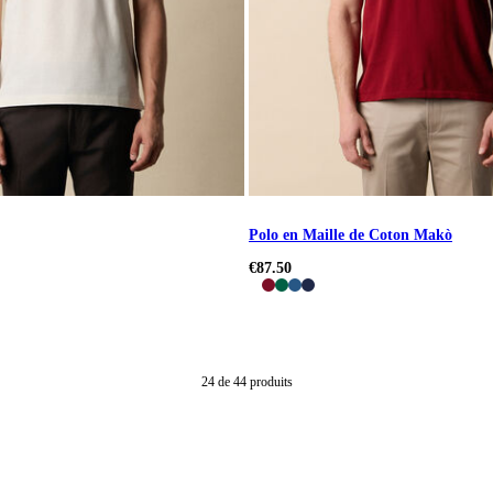
Polo en Maille de Coton Makò
€87.50
24
de
44
produits