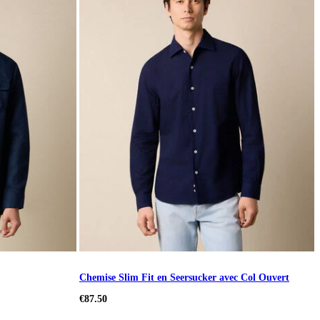
Chemise Slim Fit en Seersucker avec Col Ouvert
€87.50