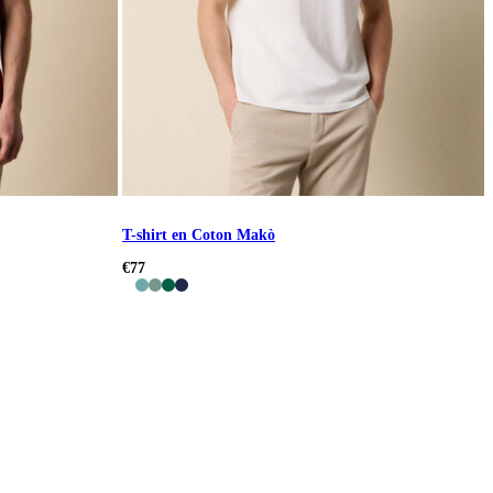
T-shirt en Coton Makò
€77