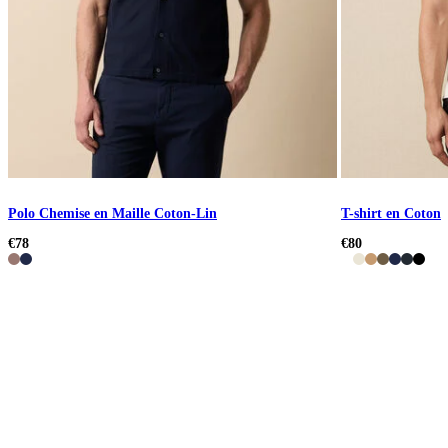
Polo Chemise en Maille Coton-Lin
T-shirt en Coton
€78
€80