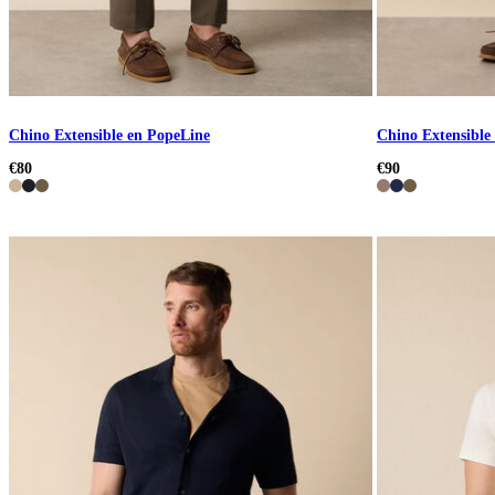
Chino Extensible en PopeLine
Chino Extensible
€80
€90