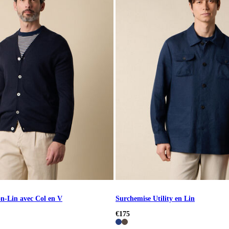
n-Lin avec Col en V
Surchemise Utility en Lin
€175