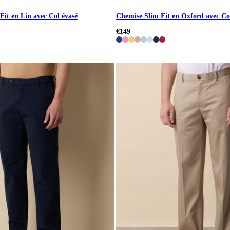
it en Lin avec Col évasé
Chemise Slim Fit en Oxford avec C
€149