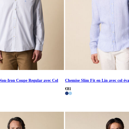
Non-Iron Coupe Regular avec Col
Chemise Slim Fit en Lin avec col éva
€81