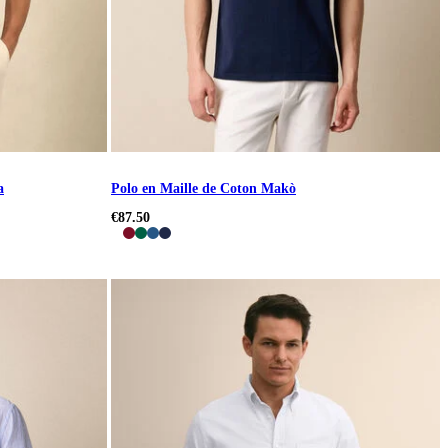
a
Polo en Maille de Coton Makò
€87.50