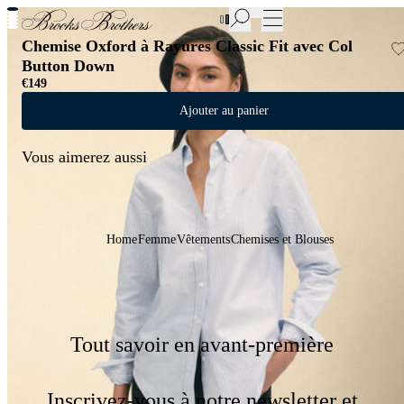
Nouvelles pièces en Soldes | Jusqu'à -50%
Chemise Oxford à Rayures Classic Fit avec Col
Button Down
€149
Ajouter au panier
Vous aimerez aussi
Home
Femme
Vêtements
Chemises et Blouses
Tout savoir en avant-première
Inscrivez-vous à notre newsletter et