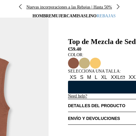
Nuevas incorporaciones a las Rebajas | Hasta 50%
HOMBRE
MUJER
CAMISAS
LINO
REBAJAS
Top de Mezcla de Sed
€59.40
COLOR:
SELECCIONA UNA TALLA
:
XS
S
M
L
XL
XXL
XX
Need help?
DETALLES DEL PRODUCTO
ENVÍO Y DEVOLUCIONES