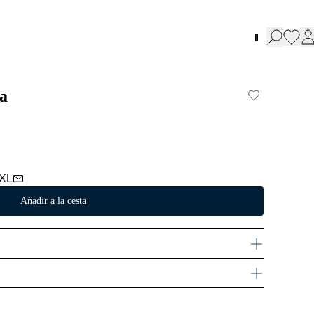
a
XL
Añadir a la cesta