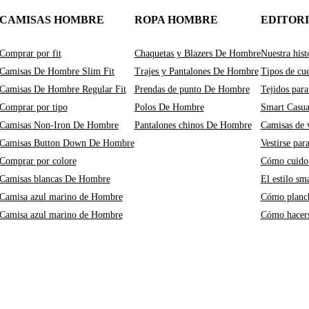
CAMISAS HOMBRE
ROPA HOMBRE
EDITOR
Comprar por fit
Chaquetas y Blazers De Hombre
Nuestra hist
Camisas De Hombre Slim Fit
Trajes y Pantalones De Hombre
Tipos de cue
Camisas De Hombre Regular Fit
Prendas de punto De Hombre
Tejidos para
Comprar por tipo
Polos De Hombre
Smart Casu
Camisas Non-Iron De Hombre
Pantalones chinos De Hombre
Camisas de v
Camisas Button Down De Hombre
Vestirse par
Comprar por colore
Cómo cuido 
Camisas blancas De Hombre
El estilo sm
Camisa azul marino de Hombre
Cómo planch
Camisa azul marino de Hombre
Cómo hacers