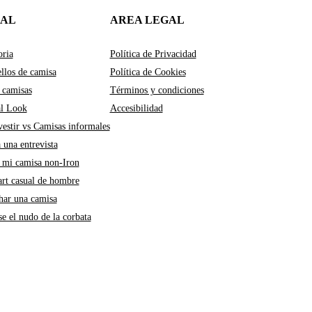
IAL
AREA LEGAL
oria
Política de Privacidad
llos de camisa
Política de Cookies
 camisas
Términos y condiciones
al Look
Accesibilidad
estir vs Camisas informales
a una entrevista
mi camisa non-Iron
art casual de hombre
ar una camisa
e el nudo de la corbata