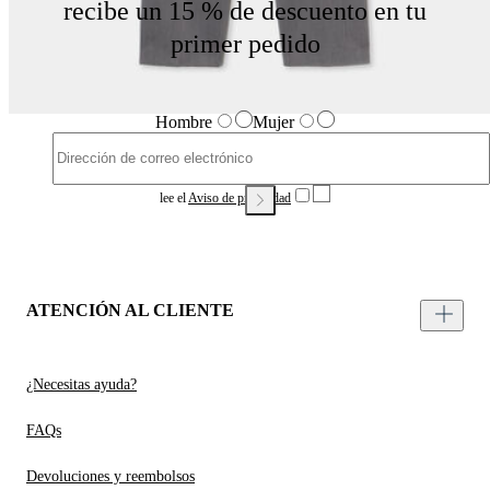
recibe un 15 % de descuento en tu
primer pedido
Hombre
Mujer
lee el
Aviso de privacidad
ATENCIÓN AL CLIENTE
¿Necesitas ayuda?
FAQs
Devoluciones y reembolsos