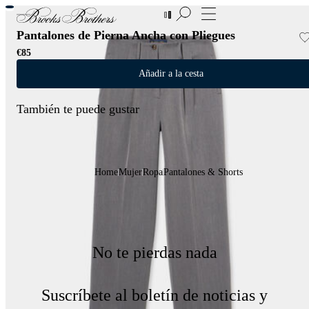
Nuevas incorporaciones a las Rebajas | Hasta 50%
Pantalones de Pierna Ancha con Pliegues
€85
Añadir a la cesta
También te puede gustar
Home
Mujer
Ropa
Pantalones & Shorts
No te pierdas nada
Suscríbete al boletín de noticias y