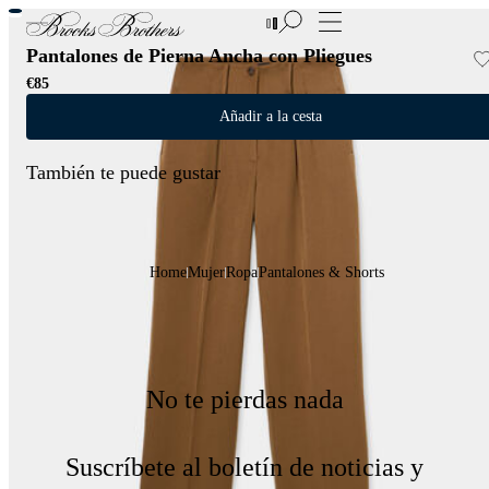
Nuevas incorporaciones a las Rebajas | Hasta 50%
Pantalones de Pierna Ancha con Pliegues
€85
Añadir a la cesta
También te puede gustar
Home
Mujer
Ropa
Pantalones & Shorts
No te pierdas nada
Suscríbete al boletín de noticias y