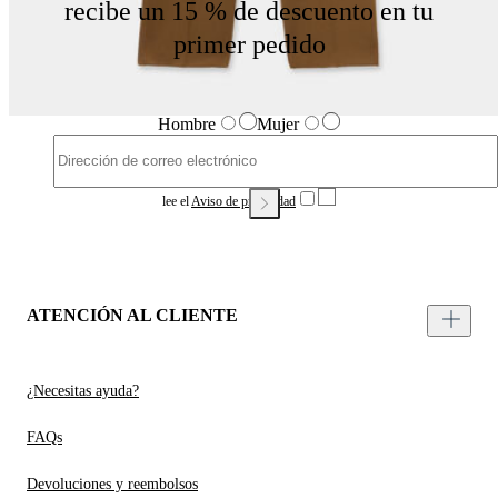
recibe un 15 % de descuento en tu
primer pedido
Hombre
Mujer
lee el
Aviso de privacidad
ATENCIÓN AL CLIENTE
¿Necesitas ayuda?
FAQs
Devoluciones y reembolsos