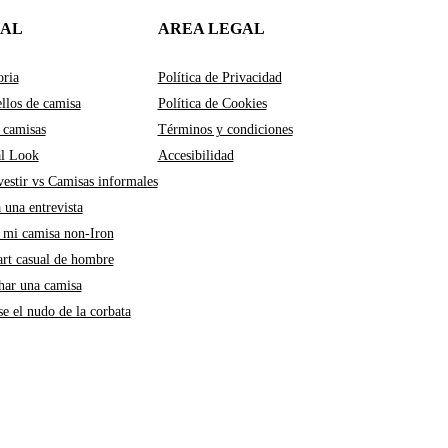
IAL
AREA LEGAL
oria
Política de Privacidad
llos de camisa
Política de Cookies
 camisas
Términos y condiciones
al Look
Accesibilidad
estir vs Camisas informales
a una entrevista
mi camisa non-Iron
art casual de hombre
ar una camisa
e el nudo de la corbata