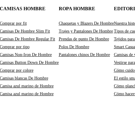
CAMISAS HOMBRE
ROPA HOMBRE
EDITOR
Comprar por fit
Chaquetas y Blazers De Hombre
Nuestra hist
Camisas De Hombre Slim Fit
Trajes y Pantalones De Hombre
Tipos de cue
Camisas De Hombre Regular Fit
Prendas de punto De Hombre
Tejidos para
Comprar por tipo
Polos De Hombre
Smart Casu
Camisas Non-Iron De Hombre
Pantalones chinos De Hombre
Camisas de v
Camisas Button Down De Hombre
Vestirse par
Comprar por colore
Cómo cuido 
Camisas blancas De Hombre
El estilo sm
Camisa azul marino de Hombre
Cómo planch
Camisa azul marino de Hombre
Cómo hacers