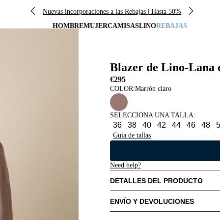
Nuevas incorporaciones a las Rebajas | Hasta 50%
HOMBRE
MUJER
CAMISAS
LINO
REBAJAS
Blazer de Lino-Lana 
€295
COLOR:
Marrón claro
SELECCIONA UNA TALLA
:
36
38
40
42
44
46
48
Guía de tallas
Need help?
DETALLES DEL PRODUCTO
ENVÍO Y DEVOLUCIONES