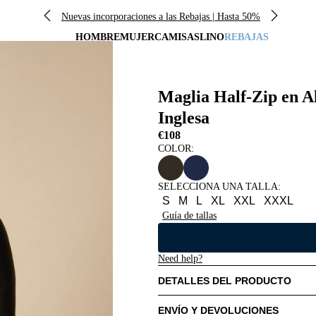
Nuevas incorporaciones a las Rebajas | Hasta 50%
HOMBRE
MUJER
CAMISAS
LINO
REBAJAS
Maglia Half-Zip en 
Inglesa
€108
COLOR:
SELECCIONA UNA TALLA
:
S
M
L
XL
XXL
XXXL
Guía de tallas
Need help?
DETALLES DEL PRODUCTO
ENVÍO Y DEVOLUCIONES