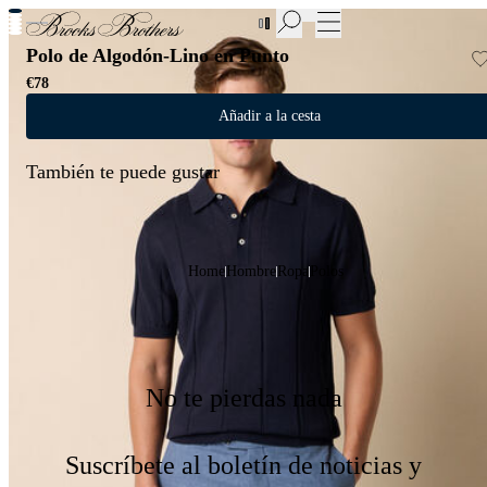
Nuevas incorporaciones a las Rebajas | Hasta 50%
Polo de Algodón-Lino en Punto
€78
Añadir a la cesta
También te puede gustar
Home
Hombre
Ropa
Polos
No te pierdas nada
Suscríbete al boletín de noticias y