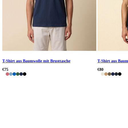
T-Shirt aus Baumwolle mit Brusttasche
T-Shirt aus Baum
€75
€80