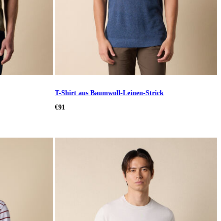
T-Shirt aus Baumwoll-Leinen-Strick
€91