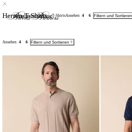
Herren-T-Shirts
T-Shirts
Ansehen
4
6
Filtern und Sortieren
Home
Herren
Kleidung
Ansehen
4
6
Filtern und Sortieren