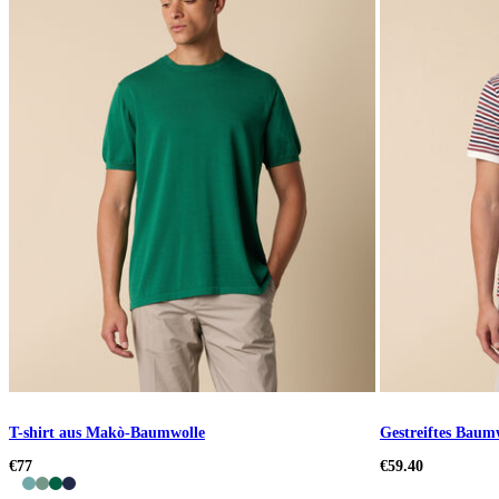
T-shirt aus Makò-Baumwolle
Gestreiftes Baum
€77
€59.40