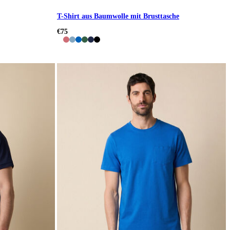
T-Shirt aus Baumwolle mit Brusttasche
€75