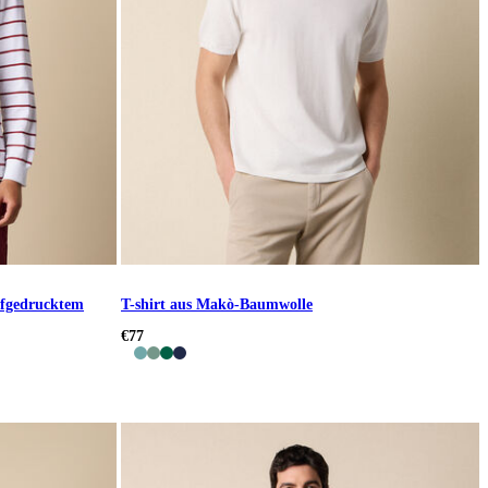
ufgedrucktem
T-shirt aus Makò-Baumwolle
€77