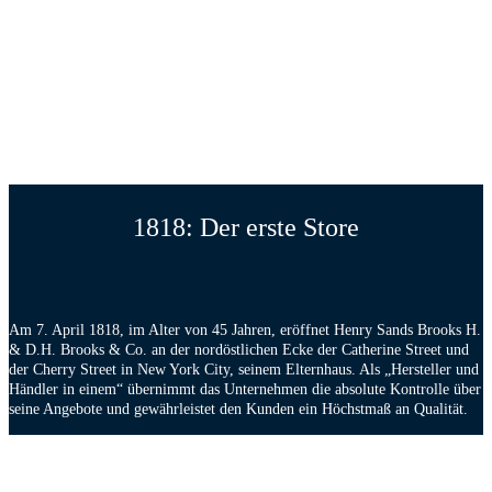
1818: Der erste Store
Am 7. April 1818, im Alter von 45 Jahren, eröffnet Henry Sands Brooks H.
& D.H. Brooks & Co. an der nordöstlichen Ecke der Catherine Street und
der Cherry Street in New York City, seinem Elternhaus. Als „Hersteller und
Händler in einem“ übernimmt das Unternehmen die absolute Kontrolle über
seine Angebote und gewährleistet den Kunden ein Höchstmaß an Qualität.