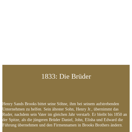
1833: Die Brüder
Henry Sands Brooks bittet seine Söhne, ihm bei seinem aufstrebenden
Unternehmen zu helfen. Sein ältester Sohn, Henry Jr., übernimmt das
Ruder, nachdem sein Vater im gleichen Jahr verstarb. Er bleibt bis 1850 an
der Spitze, als die jüngeren Brüder Daniel, John, Elisha und Edward die
Führung übernehmen und den Firmennamen in Brooks Brothers ändern.