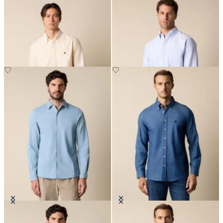
Slim Fit Oxford-Hemd mit
Regular Fit Friday Oxford-Hemd
Button-Down-Kragen
mit Button-Down-Kragen
€149
€129
Slim Fit Hemd aus Denim mit
Slim Fit Denim-Hemd mit Button