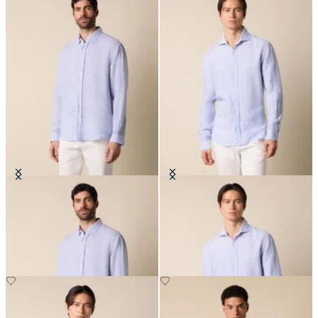
Regular Fit Hemd aus Leinen mit
Slim Fit Hemd aus Leinen mit
Button-Down-Kragen
Spread-Kragen
€71.40
€81