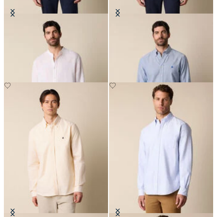
Regular Fit Hemd aus Leinen mit
Hemd Slim Fit Oxford Non-Iron
Stehkragen
mit Button Down Kragen
€81
€149