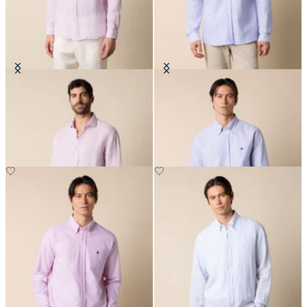
Regular Fit Hemd aus Leinen mit
Slim Fit Oxford-Hemd mit
Spread-Kragen
Button-Down-Kragen
€81
€149