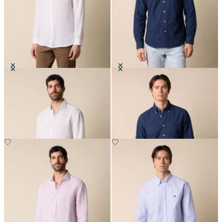
Regular Fit Hemd aus Leinen mit
Hemd Regular Fit Oxford Non-
Spread-Kragen
Iron mit Button Down Kragen
€81
€149