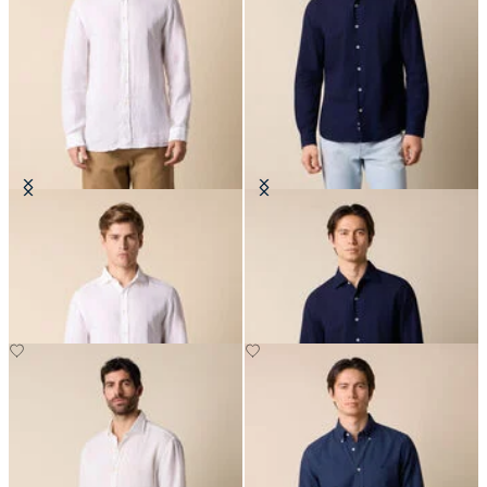
Slim Fit Hemd aus Leinen mit
Slim Fit Hemd aus Seersucker mit
Spread-Kragen
offenem Kragen
€81
€87.50