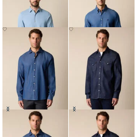
offenem Kragen aus Tencel-
Down Kragen
Mischung
€77.40
€77.40
Slim Fit Hemd aus Denim mit
Western-Hemd aus Denim im Slim
Spread Kragen
Fit
€77.40
€74.50