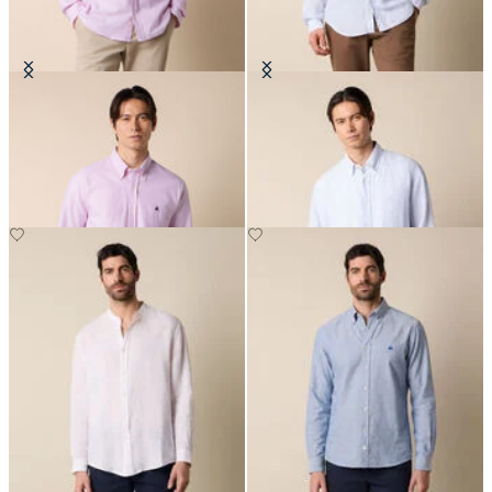
Slim Fit Oxford-Hemd mit
Regular Fit Hemd aus Leinen mit
Button-Down-Kragen
Button-Down-Kragen
€149
€71.40