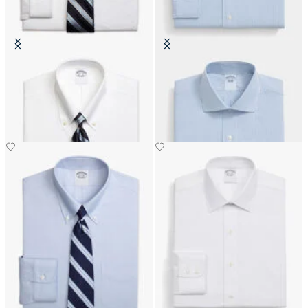
Slim Fit Non-Iron Oxford-Hemd
Slim Fit Non-Iron Oxford-Hemd
mit Button-Down-Kragen
mit English-Kragen
€149
€149