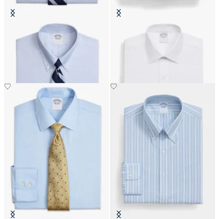
Slim Fit Non-Iron Oxford-Hemd
Regular Fit Non-Iron
mit Button-Down-Kragen
Baumwollhemd mit Ainsley-
Kragen
€149
€159