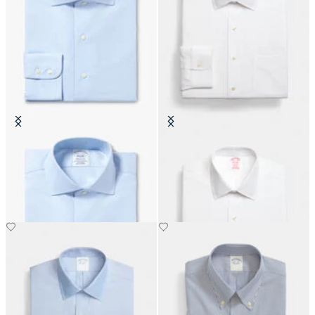
Regular Fit Non-Iron Twill-Hemd
Regular Fit Non-Iron Oxford-
mit English-Kragen
Hemd mit Ainsley-Kragen
€159
€149