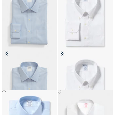
Regular Fit Non-Iron Oxford-
Regular Fit Non-Iron
Hemd mit Ainsley-Kragen
Baumwollhemd mit Button-Down-
Kragen
€149
€99