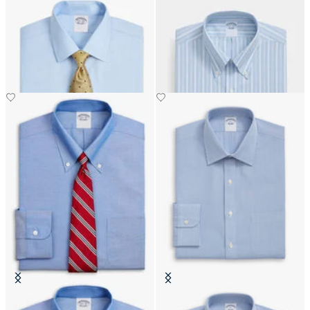
Regular Fit Non-Iron
Regular Fit Non-Iron Oxford-
Baumwollhemd mit Ainsley-
Hemd mit Button-Down-Kragen
Kragen
€159
€104.30
Regular Fit Non-Iron Oxford-
Regular Fit Non-Iron