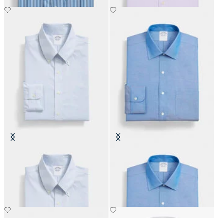
Slim Fit Non-Iron Oxford-Hemd
Regular Fit Non-Iron Oxford-
mit Button-Down-Kragen
Hemd mit Ainsley-Kragen
€149
€149