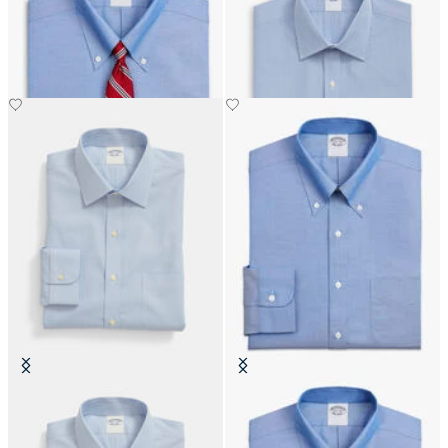
Hemd mit Button-Down-Kragen
Baumwollhemd mit Ainsley-
Kragen
€149
€149
Slim Fit Non-Iron Oxford-Hemd
Slim Fit Non-Iron Oxford-Hemd
mit Ainsley-Kragen
mit Button-Down-Kragen