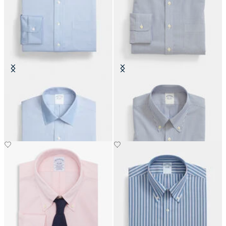
Regular Fit Non-Iron Oxford-
Slim Fit Non-Iron Oxford-Hemd
Hemd mit Ainsley-Kragen
mit Button-Down-Kragen
€149
€149