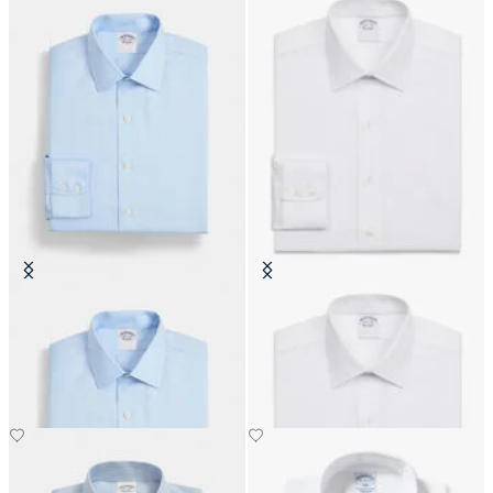
Slim Fit Non-Iron Baumwollhemd
Bügelfreies Hemd Slim Fit aus
mit Ainsley-Kragen
Baumwolle mit Ainsley-Kragen
€159
€159