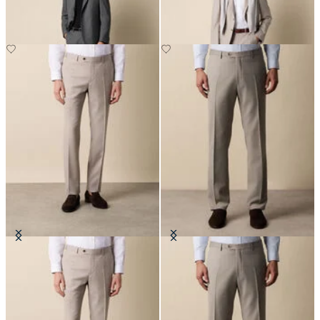
CHF 547.50
Hose aus reiner Schurwolle
Komforthose aus
Schurwollmischung
CHF 107.50
CHF 137.50