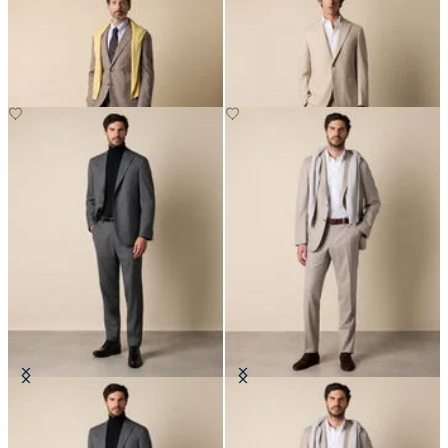
Kleid aus Baumwollmischung mit
Reiseanzug aus Wolle
Glen Plaid-Muster
CHF 692.50
CHF 537.50
Sharkskin-Wollanzug
Anzug aus reiner Schurwolle mit
feinen Streifen
CHF 382.50