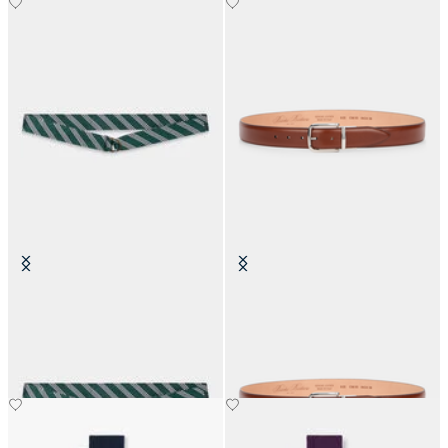
Regimentale Seidengürtel
Elastischer Ledergürtel mit
Schnalle
CHF 112
CHF 105