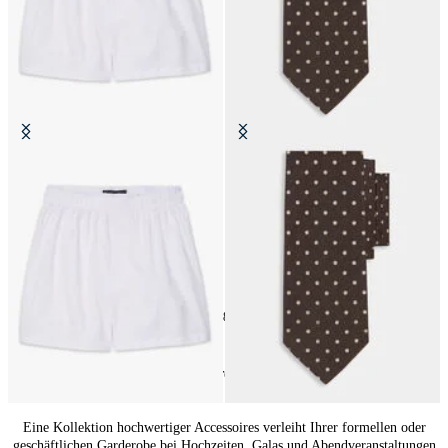
Boxershorts aus Baumwolle
Krawatte aus Seide mit
Punktmuster
CHF 40
CHF 75
24
von
148
produkte
Accessoires für Herren: Stilvolle Akzente
Eine Kollektion hochwertiger Accessoires verleiht Ihrer formellen oder
geschäftlichen Garderobe bei Hochzeiten, Galas und Abendveranstaltungen