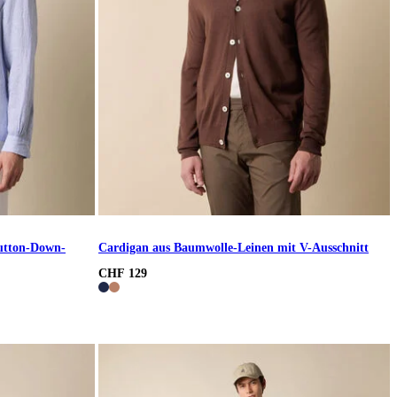
utton-Down-
Cardigan aus Baumwolle-Leinen mit V-Ausschnitt
CHF 129