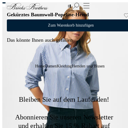
Neue Artikel im Sale | Bis zu 50% Rabatt
Gekürztes Baumwoll-Popeline-Hemd
Zum Warenkorb hinzufügen
Das könnte Ihnen auch gefallen
Home
Damen
Kleidung
Hemden und Blusen
Bleiben Sie auf dem Laufenden!
Abonnieren Sie unseren Newsletter
und erhalten Sie 15 % Rabatt auf