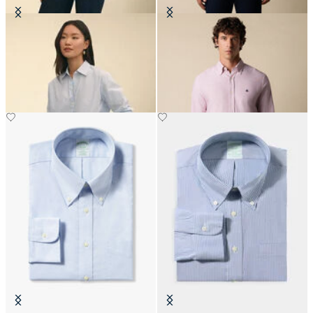
Blouse Oversize en Popeline de
Chemise Oxford Slim Fit avec Col
Coton
Button Down
CHF 117.50
CHF 165