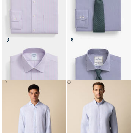
Chemise Slim Fit Non-Iron Oxford
Chemise Regular Fit Thomas
avec col Ainsley
Mason avec col English Spread
CHF 99
CHF 140