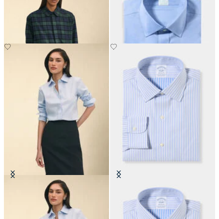
Garments - Chemise en Flanelle
Performance avec col Ainsley
CHF 445
CHF 165
Chemise Classic Fit Non-Iron en
Chemise Regular Fit Non-Iron en
Oxford avec Col Pointu
coton avec col Ainsley
CHF 165
CHF 165