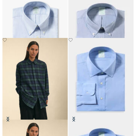
Chemise Slim Fit Non-Iron Oxford
Chemise Slim Fit Non-Iron Oxford
avec col Button Down
avec col Button Down
CHF 165
CHF 165
Brooks Brothers x Engineered
Chemise Slim Fit Non-Iron