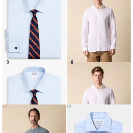
Chemise Regular Fit Non-Iron
Chemise Slim Fit en Lin avec Col
Oxford avec col Ainsley
évasé
CHF 77.50
CHF 93