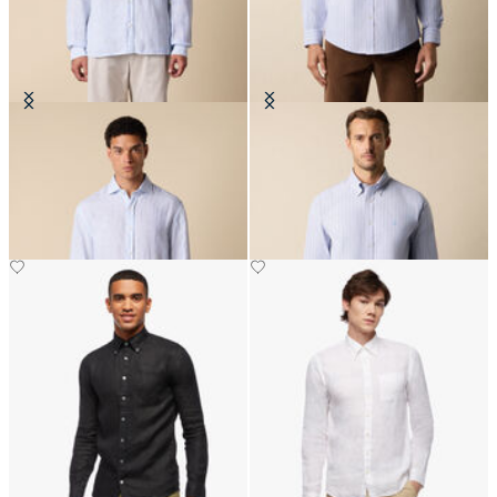
Chemise Slim Fit en Lin avec col
Chemise Regular Fit Non-Iron en
évasé
Oxford à Rayures Stretch avec Col
Button Down
CHF 93
CHF 99