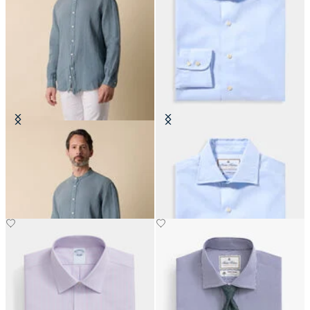
Chemise Regular Fit en Lin avec
Chemise Thomas Mason Regular
col mao
Fit avec col English Spread
CHF 93
CHF 168