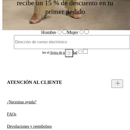
recibe un 15 % de descuento en tu
primer pedido
Hombre
Mujer
lee el
Aviso de privacidad
ATENCIÓN AL CLIENTE
¿Necesitas ayuda?
FAQs
Devoluciones y reembolsos