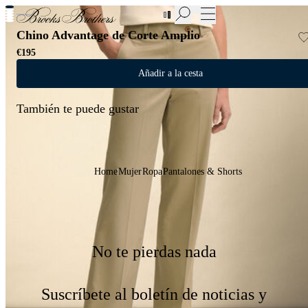
Nuevas incorporaciones a las Rebajas | Hasta 50%
Chino Advantage de Corte Amplio
€195
Añadir a la cesta
También te puede gustar
Home
Mujer
Ropa
Pantalones & Shorts
No te pierdas nada
Suscríbete al boletín de noticias y