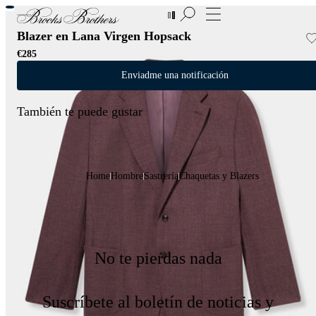
Nuevas incorporaciones a las Rebajas | Hasta 50%
Blazer en Lana Virgen Hopsack
€285
Enviadme una notificación
También te puede gustar
Home
Hombre
Sastrería
Chaquetas y Blazers
No te pierdas nada
Suscríbete al boletín de noticias y