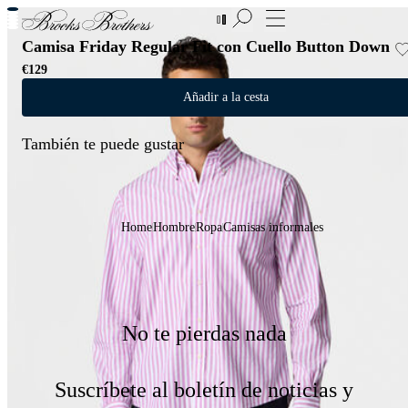
Nuevas incorporaciones a las Rebajas | Hasta 50%
Camisa Friday Regular Fit con Cuello Button Down
€129
Añadir a la cesta
También te puede gustar
Home
Hombre
Ropa
Camisas informales
No te pierdas nada
Suscríbete al boletín de noticias y