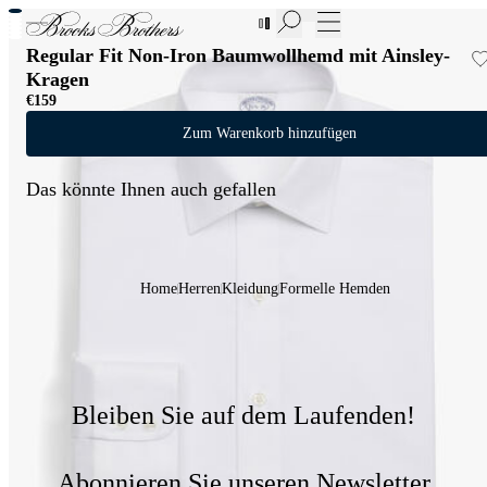
Neue Artikel im Sale | Bis zu 50% Rabatt
Regular Fit Non-Iron Baumwollhemd mit Ainsley-
Kragen
€159
Zum Warenkorb hinzufügen
Das könnte Ihnen auch gefallen
Home
Herren
Kleidung
Formelle Hemden
Bleiben Sie auf dem Laufenden!
Abonnieren Sie unseren Newsletter