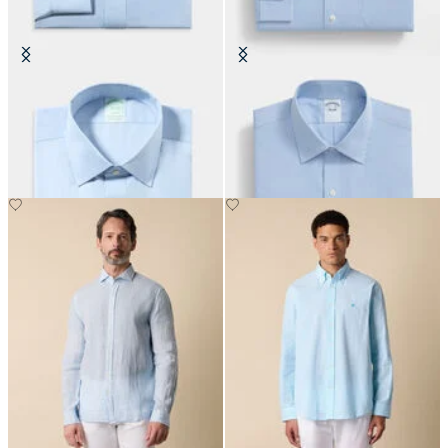
Slim Fit Non-Iron Oxford-Hemd
Hemd Regular Fit aus Baumwolle
mit Ainsley-Kragen
mit Ainsley-Kragen
€149
€149