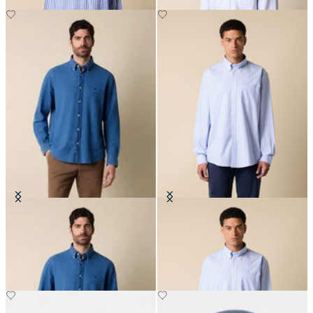
Regular Fit Hemd mit Button-
Regular Fit Non-Iron
Down-Kragen
Baumwollhemd mit Button-Down-
Kragen
€94.50
€104.30