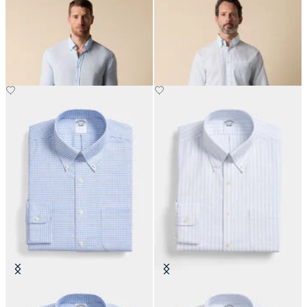
Slim Fit Hemd aus Leinen mit
Regular Fit Friday Hemd mit
Button-Down-Kragen
Button-Down-Kragen
€81
€90.30
Regular Fit Non-Iron Oxford-
Regular Fit Non-Iron Oxford-