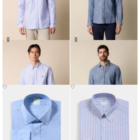
Slim Fit Oxford-Hemd mit
Slim Fit Hemd aus Baumwolle mit
Button-Down-Kragen
klassischem Kragen
€149
€94.50