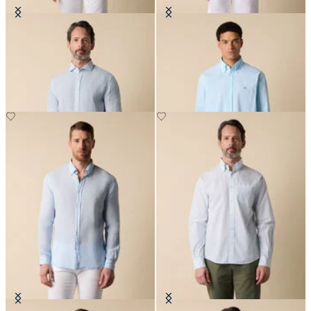
Slim Fit Hemd aus Leinen mit
Regular Fit Hemd aus Seersucker
Spread-Kragen
mit Button-Down-Kragen
€81
€87.50