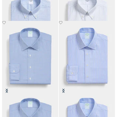
Hemd mit Button-Down-Kragen
Hemd mit Button-Down-Kragen
€104.30
€104.30
Slim Fit Non-Iron Performance-
Slim Fit Non-Iron Performance-
Hemd mit Ainsley-Kragen
Hemd mit Ainsley-Kragen
€104.30
€149