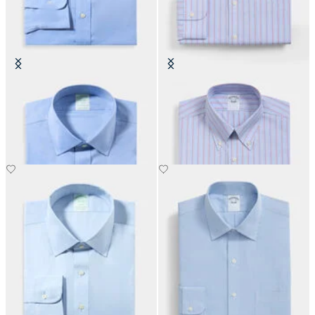
Slim Fit Non-Iron Performance-
Regular Fit Non-Iron
Hemd mit Ainsley-Kragen
Baumwollhemd mit Button-Down-
Kragen
€149
€149