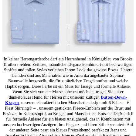
24
von
69
produkte
Blaue Hemden für Herren: Vielseitiger Klassiker
In keiner Herrengarderobe darf ein Herrenhemd in Königsblau von Brooks
Brothers fehlen. Zeitlose, männliche Eleganz kombiniert mit hochwertigen
Stoffen und tollen Styles verleihen Ihrem Look das gewisse Etwas. Unsere
Hemden sind aus Materialien wie in Amerika angebauter Supima-
Baumwolle hergestellt, die für zusätzlichen Tragekomfort und weiche
Haptik sorgen. Diese Farbe ist ein Muss für lässige und formelle Anlässe.
Wenn Sie sich von der Masse abheben möchten, tragen Sie unser
dunkelblaues Hemd für Herren mit unserem kultigen
Button-Down-
Kragen
, unserem charakteristischen Manschettendesign mit 6 Falten – 6-
Pleat Shirring® – , unserem gestickten Fleece-Emblem auf der Brust und
Besätzen in Kontrastoptik an Kragen und Manschetten. Entscheiden Sie sich
für formelle Anlässe für ein blaues Anzughemd, das in Kombination mit
unseren hochwertigen Anzügen Ihre Eleganz und Ihren Stil akzentuiert. Auf
der anderen Seite passt ein blaues Freizeithemd perfekt zu Jeans und
Sneaker in lässiger Atmosphäre. Eine große Auswahl an Passformen und